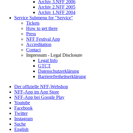
Archiv 3.NFF 2006
Archiv 2.NFF 2005
Archiv 1.NFF 2004
Service
Submenu for "Service"
Tickets
How to get there
Press
NFF Festival App
Accreditation
Contact
Impressum - Legal Disclosure
Legal Info
GTCT
Datenschutzerklärung
Barrierefreiheitserklärung
Der offizielle NFF-Webshop
NFF-App im App Store
NFF-App bei Google Play
Youtube
Facebook
Twitter
Instagram
Suche
English