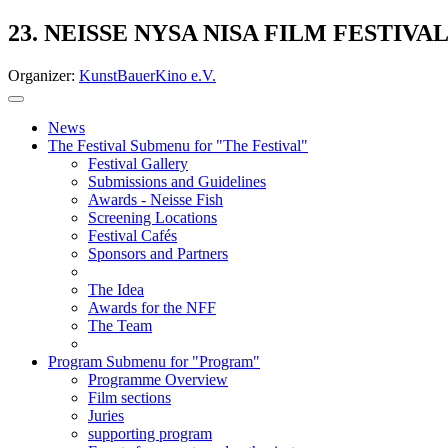
23. NEISSE NYSA NISA FILM FESTIVA
Organizer:
KunstBauerKino e.V.
News
The Festival
Submenu for "The Festival"
Festival Gallery
Submissions and Guidelines
Awards - Neisse Fish
Screening Locations
Festival Cafés
Sponsors and Partners
The Idea
Awards for the NFF
The Team
Program
Submenu for "Program"
Programme Overview
Film sections
Juries
supporting program