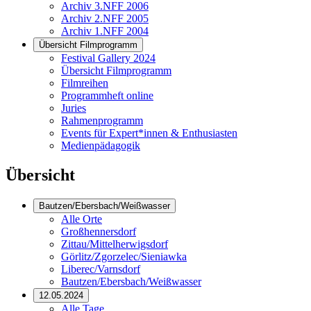
Archiv 3.NFF 2006
Archiv 2.NFF 2005
Archiv 1.NFF 2004
Übersicht Filmprogramm
Festival Gallery 2024
Übersicht Filmprogramm
Filmreihen
Programmheft online
Juries
Rahmenprogramm
Events für Expert*innen & Enthusiasten
Medienpädagogik
Übersicht
Bautzen/Ebersbach/Weißwasser
Alle Orte
Großhennersdorf
Zittau/Mittelherwigsdorf
Görlitz/Zgorzelec/Sieniawka
Liberec/Varnsdorf
Bautzen/Ebersbach/Weißwasser
12.05.2024
Alle Tage