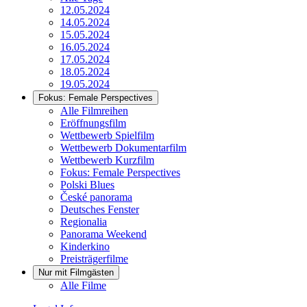
12.05.2024
14.05.2024
15.05.2024
16.05.2024
17.05.2024
18.05.2024
19.05.2024
Fokus: Female Perspectives
Alle Filmreihen
Eröffnungsfilm
Wettbewerb Spielfilm
Wettbewerb Dokumentarfilm
Wettbewerb Kurzfilm
Fokus: Female Perspectives
Polski Blues
České panorama
Deutsches Fenster
Regionalia
Panorama Weekend
Kinderkino
Preisträgerfilme
Nur mit Filmgästen
Alle Filme