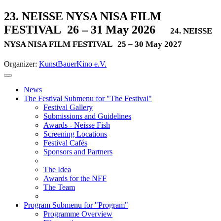
23. NEISSE NYSA NISA FILM
FESTIVAL
26 – 31 May 2026
24. NEISSE
NYSA NISA FILM FESTIVAL
25 – 30 May 2027
Organizer:
KunstBauerKino e.V.
News
The Festival
Submenu for "The Festival"
Festival Gallery
Submissions and Guidelines
Awards - Neisse Fish
Screening Locations
Festival Cafés
Sponsors and Partners
The Idea
Awards for the NFF
The Team
Program
Submenu for "Program"
Programme Overview