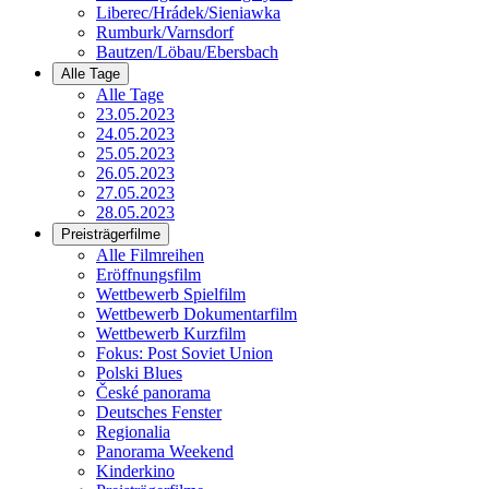
Liberec/Hrádek/Sieniawka
Rumburk/Varnsdorf
Bautzen/Löbau/Ebersbach
Alle Tage
Alle Tage
23.05.2023
24.05.2023
25.05.2023
26.05.2023
27.05.2023
28.05.2023
Preisträgerfilme
Alle Filmreihen
Eröffnungsfilm
Wettbewerb Spielfilm
Wettbewerb Dokumentarfilm
Wettbewerb Kurzfilm
Fokus: Post Soviet Union
Polski Blues
České panorama
Deutsches Fenster
Regionalia
Panorama Weekend
Kinderkino