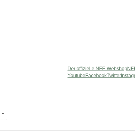
Der offizielle NFF-Webshop
NFF
Youtube
Facebook
Twitter
Instag
"
or "Service"
m