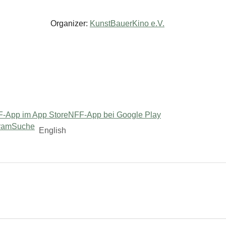
Organizer:
KunstBauerKino e.V.
-App im App Store
NFF-App bei Google Play
ram
Suche
English