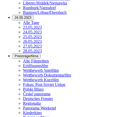
Liberec/Hrádek/Sieniawka
Rumburk/Varnsdorf
Bautzen/Löbau/Ebersbach
24.05.2023
Alle Tage
23.05.2023
24.05.2023
25.05.2023
26.05.2023
27.05.2023
28.05.2023
Preisträgerfilme
Alle Filmreihen
Eröffnungsfilm
Wettbewerb Spielfilm
Wettbewerb Dokumentarfilm
Wettbewerb Kurzfilm
Fokus: Post Soviet Union
Polski Blues
České panorama
Deutsches Fenster
Regionalia
Panorama Weekend
Kinderkino