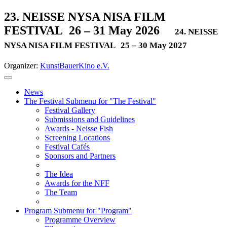
23. NEISSE NYSA NISA FILM
FESTIVAL
26 – 31 May 2026
24. NEISSE
NYSA NISA FILM FESTIVAL
25 – 30 May 2027
Organizer:
KunstBauerKino e.V.
News
The Festival
Submenu for "The Festival"
Festival Gallery
Submissions and Guidelines
Awards - Neisse Fish
Screening Locations
Festival Cafés
Sponsors and Partners
The Idea
Awards for the NFF
The Team
Program
Submenu for "Program"
Programme Overview