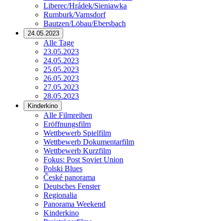
Liberec/Hrádek/Sieniawka
Rumburk/Varnsdorf
Bautzen/Löbau/Ebersbach
24.05.2023
Alle Tage
23.05.2023
24.05.2023
25.05.2023
26.05.2023
27.05.2023
28.05.2023
Kinderkino
Alle Filmreihen
Eröffnungsfilm
Wettbewerb Spielfilm
Wettbewerb Dokumentarfilm
Wettbewerb Kurzfilm
Fokus: Post Soviet Union
Polski Blues
České panorama
Deutsches Fenster
Regionalia
Panorama Weekend
Kinderkino