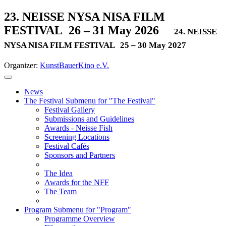
23. NEISSE NYSA NISA FILM
FESTIVAL
26 – 31 May 2026
24. NEISSE
NYSA NISA FILM FESTIVAL
25 – 30 May 2027
Organizer:
KunstBauerKino e.V.
News
The Festival
Submenu for "The Festival"
Festival Gallery
Submissions and Guidelines
Awards - Neisse Fish
Screening Locations
Festival Cafés
Sponsors and Partners
The Idea
Awards for the NFF
The Team
Program
Submenu for "Program"
Programme Overview