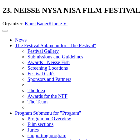
23. NEISSE NYSA NISA FILM FESTIVA
Organizer:
KunstBauerKino e.V.
News
The Festival
Submenu for "The Festival"
Festival Gallery
Submissions and Guidelines
Awards - Neisse Fish
Screening Locations
Festival Cafés
Sponsors and Partners
The Idea
Awards for the NFF
The Team
Program
Submenu for "Program"
Programme Overview
Film sections
Juries
supporting program