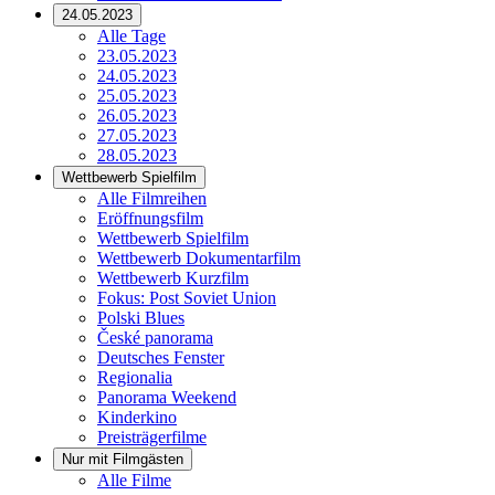
24.05.2023
Alle Tage
23.05.2023
24.05.2023
25.05.2023
26.05.2023
27.05.2023
28.05.2023
Wettbewerb Spielfilm
Alle Filmreihen
Eröffnungsfilm
Wettbewerb Spielfilm
Wettbewerb Dokumentarfilm
Wettbewerb Kurzfilm
Fokus: Post Soviet Union
Polski Blues
České panorama
Deutsches Fenster
Regionalia
Panorama Weekend
Kinderkino
Preisträgerfilme
Nur mit Filmgästen
Alle Filme