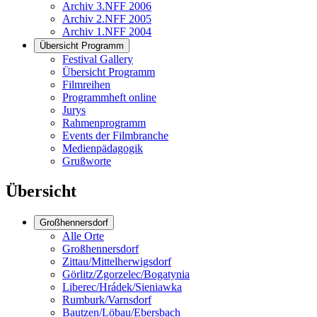
Archiv 3.NFF 2006
Archiv 2.NFF 2005
Archiv 1.NFF 2004
Übersicht Programm
Festival Gallery
Übersicht Programm
Filmreihen
Programmheft online
Jurys
Rahmenprogramm
Events der Filmbranche
Medienpädagogik
Grußworte
Übersicht
Großhennersdorf
Alle Orte
Großhennersdorf
Zittau/Mittelherwigsdorf
Görlitz/Zgorzelec/Bogatynia
Liberec/Hrádek/Sieniawka
Rumburk/Varnsdorf
Bautzen/Löbau/Ebersbach