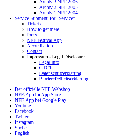
Archiv 3.NFF 2006
Archiv 2.NFF 2005
Archiv 1.NFF 2004
Service
Submenu for "Service"
Tickets
How to get there
Press
NFF Festival App
Accreditation
Contact
Impressum - Legal Disclosure
Legal Info
GTCT
Datenschutzerklärung
Barrierefreiheitserklärung
Der offizielle NFF-Webshop
NFF-App im App Store
NFF-App bei Google Play
Youtube
Facebook
Twitter
Instagram
Suche
English