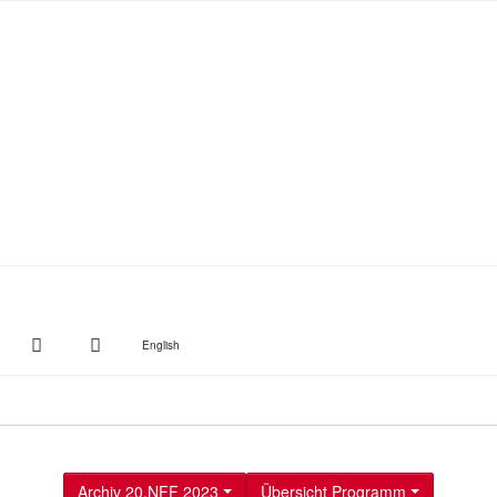
witter
Instagram
Suche
English
Archiv 20.NFF 2023
Übersicht Programm