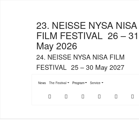
23. NEISSE NYSA NISA
FILM FESTIVAL
26 – 31
May 2026
24. NEISSE NYSA NISA FILM
FESTIVAL
25 – 30 May 2027
News
The Festival
Program
Service
Submenu for "The Festival"
Submenu for "Program"
Submenu for "Service"
Der
NFF-
NFF-
Youtube
Facebook
T
offizielle
App
App
NFF-
im
bei
Webshop
App
Google
Store
Play