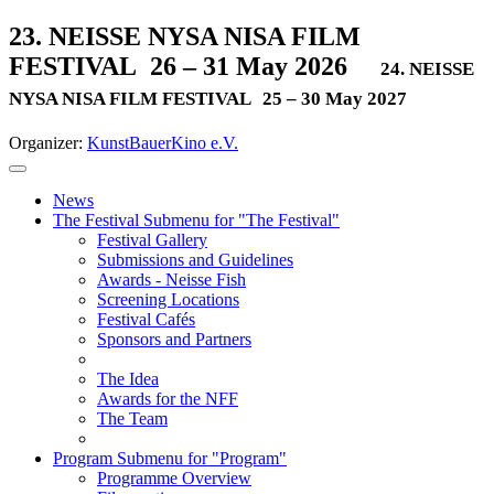
23. NEISSE NYSA NISA FILM
FESTIVAL
26 – 31 May 2026
24. NEISSE
NYSA NISA FILM FESTIVAL
25 – 30 May 2027
Organizer:
KunstBauerKino e.V.
News
The Festival
Submenu for "The Festival"
Festival Gallery
Submissions and Guidelines
Awards - Neisse Fish
Screening Locations
Festival Cafés
Sponsors and Partners
The Idea
Awards for the NFF
The Team
Program
Submenu for "Program"
Programme Overview