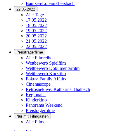
Bautzen/Löbau/Ebersbach
22.05.2022
Alle Tage
17.05.2022
18.05.2022
19.05.2022
20.05.2022
21.05.2022
22.05.2022
Preisträgerfilme
Alle Filmreihen
Wettbewerb Spielfilm
Wettbewerb Dokumentarfilm
Wettbewerb Kurzfilm
Fokus: Family Affairs
Cinemascope
Retrospektive: Katharina Thalbach
Regionalia
Kinderkino
Panorama Weekend
Preisträgerfilme
Nur mit Filmgästen
Alle Filme