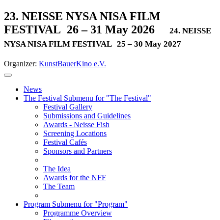
23. NEISSE NYSA NISA FILM
FESTIVAL
26 – 31 May 2026
24. NEISSE
NYSA NISA FILM FESTIVAL
25 – 30 May 2027
Organizer:
KunstBauerKino e.V.
News
The Festival
Submenu for "The Festival"
Festival Gallery
Submissions and Guidelines
Awards - Neisse Fish
Screening Locations
Festival Cafés
Sponsors and Partners
The Idea
Awards for the NFF
The Team
Program
Submenu for "Program"
Programme Overview