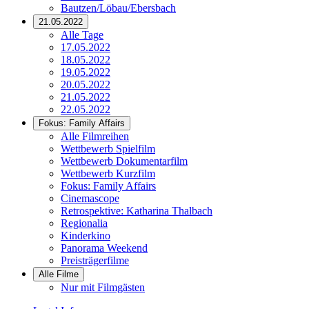
Bautzen/Löbau/Ebersbach
21.05.2022
Alle Tage
17.05.2022
18.05.2022
19.05.2022
20.05.2022
21.05.2022
22.05.2022
Fokus: Family Affairs
Alle Filmreihen
Wettbewerb Spielfilm
Wettbewerb Dokumentarfilm
Wettbewerb Kurzfilm
Fokus: Family Affairs
Cinemascope
Retrospektive: Katharina Thalbach
Regionalia
Kinderkino
Panorama Weekend
Preisträgerfilme
Alle Filme
Nur mit Filmgästen