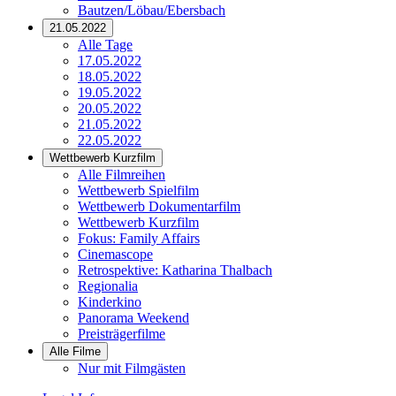
Bautzen/Löbau/Ebersbach
21.05.2022
Alle Tage
17.05.2022
18.05.2022
19.05.2022
20.05.2022
21.05.2022
22.05.2022
Wettbewerb Kurzfilm
Alle Filmreihen
Wettbewerb Spielfilm
Wettbewerb Dokumentarfilm
Wettbewerb Kurzfilm
Fokus: Family Affairs
Cinemascope
Retrospektive: Katharina Thalbach
Regionalia
Kinderkino
Panorama Weekend
Preisträgerfilme
Alle Filme
Nur mit Filmgästen