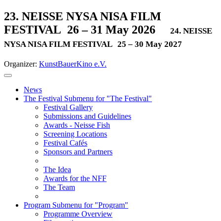
23. NEISSE NYSA NISA FILM
FESTIVAL
26 – 31 May 2026
24. NEISSE
NYSA NISA FILM FESTIVAL
25 – 30 May 2027
Organizer:
KunstBauerKino e.V.
News
The Festival
Submenu for "The Festival"
Festival Gallery
Submissions and Guidelines
Awards - Neisse Fish
Screening Locations
Festival Cafés
Sponsors and Partners
The Idea
Awards for the NFF
The Team
Program
Submenu for "Program"
Programme Overview