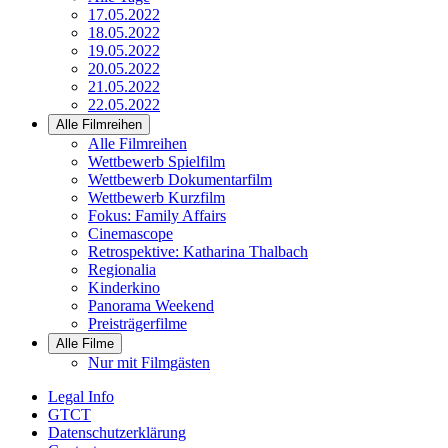
17.05.2022
18.05.2022
19.05.2022
20.05.2022
21.05.2022
22.05.2022
Alle Filmreihen
Alle Filmreihen
Wettbewerb Spielfilm
Wettbewerb Dokumentarfilm
Wettbewerb Kurzfilm
Fokus: Family Affairs
Cinemascope
Retrospektive: Katharina Thalbach
Regionalia
Kinderkino
Panorama Weekend
Preisträgerfilme
Alle Filme
Nur mit Filmgästen
Legal Info
GTCT
Datenschutzerklärung