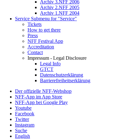
Archiv 3.NFF 2006
Archiv 2.NFF 2005
Archiv 1.NFF 2004
Service
Submenu for "Service"
Tickets
How to get there
Press
NFF Festival App
Accreditation
Contact
Impressum - Legal Disclosure
Legal Info
GTCT
Datenschutzerklärung
Barrierefreiheitserklärung
Der offizielle NFF-Webshop
NFF-App im App Store
NFF-App bei Google Play
Youtube
Facebook
Twitter
Instagram
Suche
English