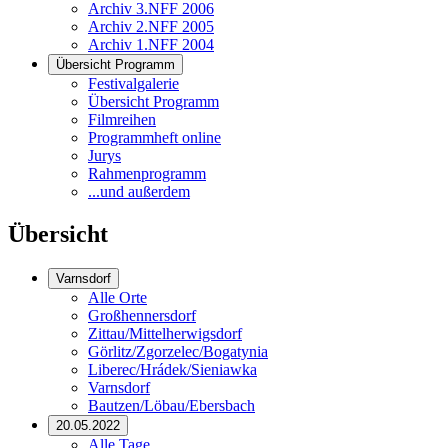
Archiv 3.NFF 2006
Archiv 2.NFF 2005
Archiv 1.NFF 2004
Übersicht Programm
Festivalgalerie
Übersicht Programm
Filmreihen
Programmheft online
Jurys
Rahmenprogramm
...und außerdem
Übersicht
Varnsdorf
Alle Orte
Großhennersdorf
Zittau/Mittelherwigsdorf
Görlitz/Zgorzelec/Bogatynia
Liberec/Hrádek/Sieniawka
Varnsdorf
Bautzen/Löbau/Ebersbach
20.05.2022
Alle Tage