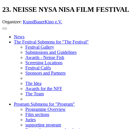
23. NEISSE NYSA NISA FILM FESTIVA
Organizer:
KunstBauerKino e.V.
News
The Festival
Submenu for "The Festival"
Festival Gallery
Submissions and Guidelines
Awards - Neisse Fish
Screening Locations
Festival Cafés
Sponsors and Partners
The Idea
Awards for the NFF
The Team
Program
Submenu for "Program"
Programme Overview
Film sections
Juries
supporting program