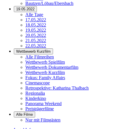
Bautzen/Löbau/Ebersbach
19.05.2022
Alle Tage
17.05.2022
18.05.2022
19.05.2022
20.05.2022
21.05.2022
22.05.2022
Wettbewerb Kurzfilm
Alle Filmreihen
Wettbewerb Spielfilm
Wettbewerb Dokumentarfilm
Wettbewerb Kurzfilm
Fokus: Family Affairs
Cinemascope
Retrospektive: Katharina Thalbach
Regionalia
Kinderkino
Panorama Weekend
Preisträgerfilme
Alle Filme
Nur mit Filmgästen