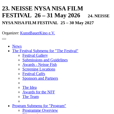
23. NEISSE NYSA NISA FILM
FESTIVAL
26 – 31 May 2026
24. NEISSE
NYSA NISA FILM FESTIVAL
25 – 30 May 2027
Organizer:
KunstBauerKino e.V.
News
The Festival
Submenu for "The Festival"
Festival Gallery
Submissions and Guidelines
Awards - Neisse Fish
Screening Locations
Festival Cafés
Sponsors and Partners
The Idea
Awards for the NFF
The Team
Program
Submenu for "Program"
Programme Overview