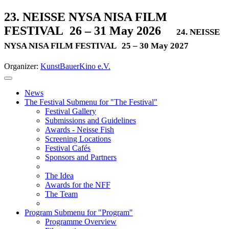
23. NEISSE NYSA NISA FILM
FESTIVAL
26 – 31 May 2026
24. NEISSE
NYSA NISA FILM FESTIVAL
25 – 30 May 2027
Organizer:
KunstBauerKino e.V.
News
The Festival
Submenu for "The Festival"
Festival Gallery
Submissions and Guidelines
Awards - Neisse Fish
Screening Locations
Festival Cafés
Sponsors and Partners
The Idea
Awards for the NFF
The Team
Program
Submenu for "Program"
Programme Overview