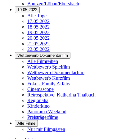
Bautzen/Löbau/Ebersbach
19.05.2022
Alle Tage
17.05.2022
18.05.2022
19.05.2022
20.05.2022
21.05.2022
22.05.2022
Wettbewerb Dokumentarfilm
Alle Filmreihen
Wettbewerb Spielfilm
Wettbewerb Dokumentarfilm
Wettbewerb Kurzfilm
Fokus: Family Affairs
Cinemascope
Retrospektive: Katharina Thalbach
Regionalia
Kinderkino
Panorama Weekend
Preisträgerfilme
Alle Filme
Nur mit Filmgästen