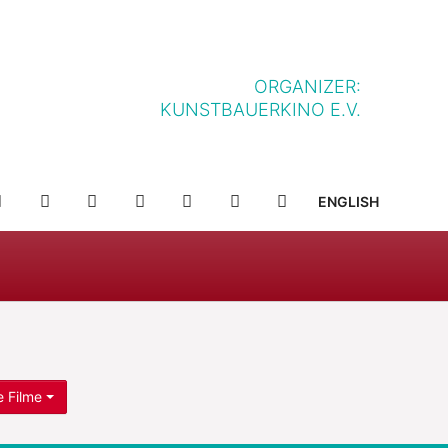
ORGANIZER:
KUNSTBAUERKINO E.V.
NFF-
NFF-
YOUTUBE
FACEBOOK
TWITTER
INSTAGRAM
SUCHE
ENGLISH
IELLE
APP
APP
IM
BEI
SHOP
APP
GOOGLE
STORE
PLAY
e Filme