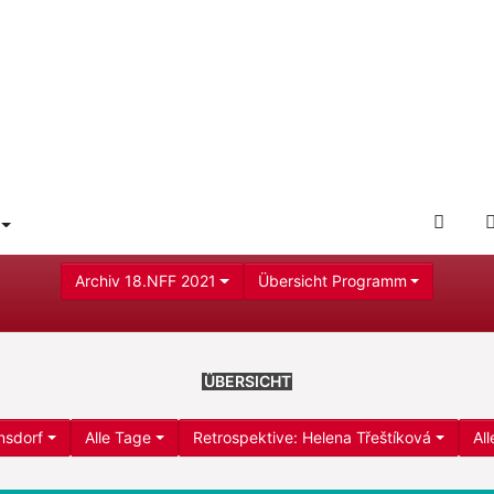
L
DER
RAM"
 FOR "SERVICE"
OFFIZ
NFF-
Archiv 18.NFF 2021
Übersicht Programm
WEB
ÜBERSICHT
nsdorf
Alle Tage
Retrospektive: Helena Třeštíková
All