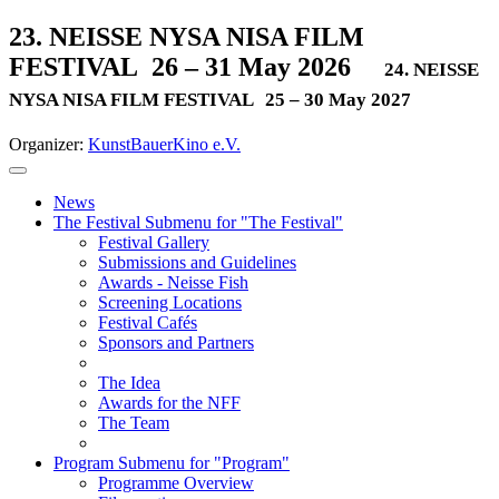
23. NEISSE NYSA NISA FILM
FESTIVAL
26 – 31 May 2026
24. NEISSE
NYSA NISA FILM FESTIVAL
25 – 30 May 2027
Organizer:
KunstBauerKino e.V.
News
The Festival
Submenu for "The Festival"
Festival Gallery
Submissions and Guidelines
Awards - Neisse Fish
Screening Locations
Festival Cafés
Sponsors and Partners
The Idea
Awards for the NFF
The Team
Program
Submenu for "Program"
Programme Overview