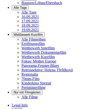
Bautzen/Löbau/Ebersbach
Alle Tage
Alle Tage
16.09.2021
17.09.2021
18.09.2021
19.09.2021
Wettbewerb Kurzfilm
Alle Filmreihen
Eröffnungsfilm
Wettbewerb Spielfilm
Wettbewerb Dokumentarfilm
Wettbewerb Kurzfilm
Fokus: Mother Europe
Panorama-Fenster-Blues
Retrospektive: Helena Třeštíková
Regionalia
70mm-Film
Kinderkino Spezial
Preisträgerfilme
Nur mit Filmgästen
Alle Filme
Legal Info