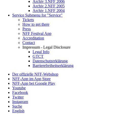
Archiv 3.NFF 2006
Archiv 2.NFF 2005
Archiv 1.NFF 2004
Service
Submenu for "Service"
Tickets
How to get there
Press
NFF Festival App
Accreditation
Contact
Impressum - Legal Disclosure
Legal Info
GTCT
Datenschutzerklärung
Barrierefreiheitserklärung
Der offizielle NFF-Webshop
NFF-App im App Store
NFF-App bei Google Play
Youtube
Facebook
Twitter
Instagram
Suche
English