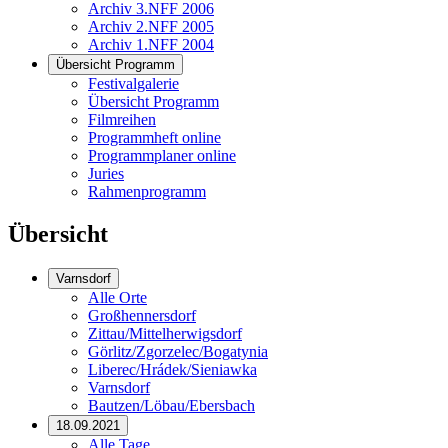
Archiv 3.NFF 2006
Archiv 2.NFF 2005
Archiv 1.NFF 2004
Übersicht Programm
Festivalgalerie
Übersicht Programm
Filmreihen
Programmheft online
Programmplaner online
Juries
Rahmenprogramm
Übersicht
Varnsdorf
Alle Orte
Großhennersdorf
Zittau/Mittelherwigsdorf
Görlitz/Zgorzelec/Bogatynia
Liberec/Hrádek/Sieniawka
Varnsdorf
Bautzen/Löbau/Ebersbach
18.09.2021
Alle Tage