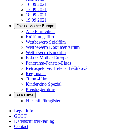
16.09.2021
17.09.2021
18.09.2021
19.09.2021
Fokus: Mother Europe
Alle Filmreihen
Eröffnungsfilm
Wettbewerb Spielfilm
Wettbewerb Dokumentarfilm
Wettbewerb Kurzfilm
Fokus: Mother Europe
Panorama-Fenster-Blues
Retrospektive: Helena Třeštíková
Regionalia
70mm-Film
Kinderkino Spezial
Preisträgerfilme
Alle Filme
Nur mit Filmgästen
Legal Info
GTCT
Datenschutzerklärung
Contact