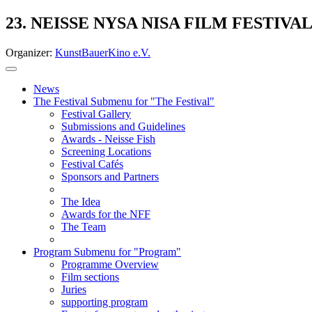
23. NEISSE NYSA NISA FILM FESTIVA
Organizer:
KunstBauerKino e.V.
News
The Festival
Submenu for "The Festival"
Festival Gallery
Submissions and Guidelines
Awards - Neisse Fish
Screening Locations
Festival Cafés
Sponsors and Partners
The Idea
Awards for the NFF
The Team
Program
Submenu for "Program"
Programme Overview
Film sections
Juries
supporting program