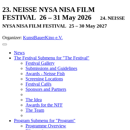
23. NEISSE NYSA NISA FILM
FESTIVAL
26 – 31 May 2026
24. NEISSE
NYSA NISA FILM FESTIVAL
25 – 30 May 2027
Organizer:
KunstBauerKino e.V.
News
The Festival
Submenu for "The Festival"
Festival Gallery
Submissions and Guidelines
Awards - Neisse Fish
Screening Locations
Festival Cafés
Sponsors and Partners
The Idea
Awards for the NFF
The Team
Program
Submenu for "Program"
Programme Overview