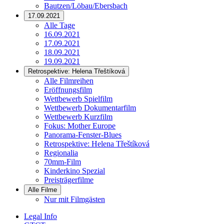
Bautzen/Löbau/Ebersbach
17.09.2021
Alle Tage
16.09.2021
17.09.2021
18.09.2021
19.09.2021
Retrospektive: Helena Třeštíková
Alle Filmreihen
Eröffnungsfilm
Wettbewerb Spielfilm
Wettbewerb Dokumentarfilm
Wettbewerb Kurzfilm
Fokus: Mother Europe
Panorama-Fenster-Blues
Retrospektive: Helena Třeštíková
Regionalia
70mm-Film
Kinderkino Spezial
Preisträgerfilme
Alle Filme
Nur mit Filmgästen
Legal Info