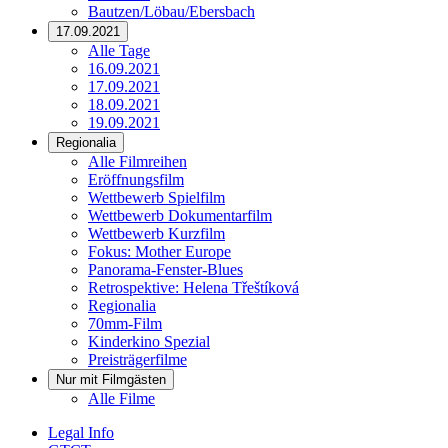
Bautzen/Löbau/Ebersbach
17.09.2021
Alle Tage
16.09.2021
17.09.2021
18.09.2021
19.09.2021
Regionalia
Alle Filmreihen
Eröffnungsfilm
Wettbewerb Spielfilm
Wettbewerb Dokumentarfilm
Wettbewerb Kurzfilm
Fokus: Mother Europe
Panorama-Fenster-Blues
Retrospektive: Helena Třeštíková
Regionalia
70mm-Film
Kinderkino Spezial
Preisträgerfilme
Nur mit Filmgästen
Alle Filme
Legal Info