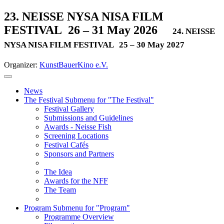
23. NEISSE NYSA NISA FILM
FESTIVAL
26 – 31 May 2026
24. NEISSE
NYSA NISA FILM FESTIVAL
25 – 30 May 2027
Organizer:
KunstBauerKino e.V.
News
The Festival
Submenu for "The Festival"
Festival Gallery
Submissions and Guidelines
Awards - Neisse Fish
Screening Locations
Festival Cafés
Sponsors and Partners
The Idea
Awards for the NFF
The Team
Program
Submenu for "Program"
Programme Overview