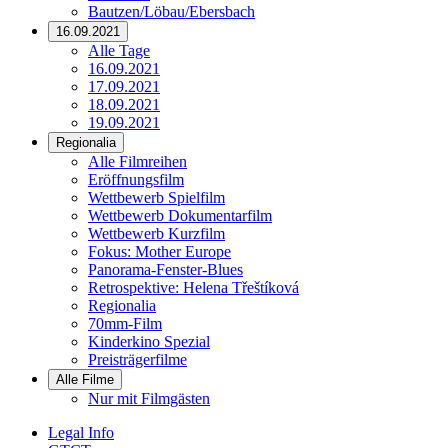
Bautzen/Löbau/Ebersbach
16.09.2021
Alle Tage
16.09.2021
17.09.2021
18.09.2021
19.09.2021
Regionalia
Alle Filmreihen
Eröffnungsfilm
Wettbewerb Spielfilm
Wettbewerb Dokumentarfilm
Wettbewerb Kurzfilm
Fokus: Mother Europe
Panorama-Fenster-Blues
Retrospektive: Helena Třeštíková
Regionalia
70mm-Film
Kinderkino Spezial
Preisträgerfilme
Alle Filme
Nur mit Filmgästen
Legal Info