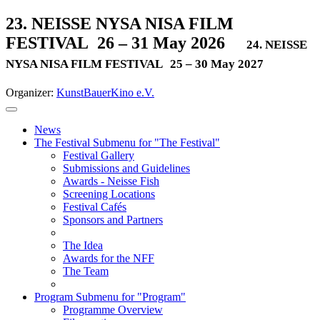
23. NEISSE NYSA NISA FILM
FESTIVAL
26 – 31 May 2026
24. NEISSE
NYSA NISA FILM FESTIVAL
25 – 30 May 2027
Organizer:
KunstBauerKino e.V.
News
The Festival
Submenu for "The Festival"
Festival Gallery
Submissions and Guidelines
Awards - Neisse Fish
Screening Locations
Festival Cafés
Sponsors and Partners
The Idea
Awards for the NFF
The Team
Program
Submenu for "Program"
Programme Overview