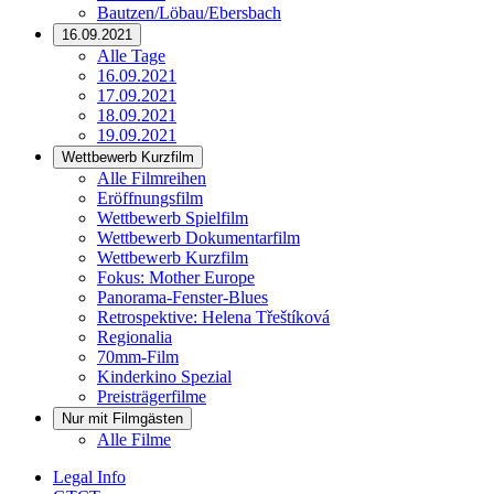
Bautzen/Löbau/Ebersbach
16.09.2021
Alle Tage
16.09.2021
17.09.2021
18.09.2021
19.09.2021
Wettbewerb Kurzfilm
Alle Filmreihen
Eröffnungsfilm
Wettbewerb Spielfilm
Wettbewerb Dokumentarfilm
Wettbewerb Kurzfilm
Fokus: Mother Europe
Panorama-Fenster-Blues
Retrospektive: Helena Třeštíková
Regionalia
70mm-Film
Kinderkino Spezial
Preisträgerfilme
Nur mit Filmgästen
Alle Filme
Legal Info