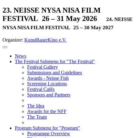
23. NEISSE NYSA NISA FILM
FESTIVAL
26 – 31 May 2026
24. NEISSE
NYSA NISA FILM FESTIVAL
25 – 30 May 2027
Organizer:
KunstBauerKino e.V.
News
The Festival
Submenu for "The Festival"
Festival Gallery
Submissions and Guidelines
Awards - Neisse Fish
Screening Locations
Festival Cafés
Sponsors and Partners
The Idea
Awards for the NFF
The Team
Program
Submenu for "Program"
Programme Overview