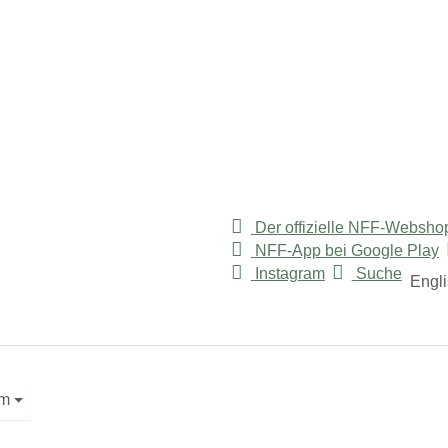
Der offizielle NFF-Websho
NFF-App bei Google Play
"
or "Service"
Instagram
Suche
Engl
mm