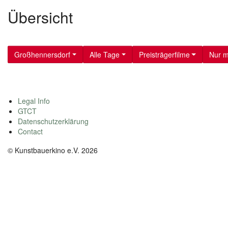
Übersicht
Großhennersdorf
Alle Tage
Preisträgerfilme
Nur m
Legal Info
GTCT
Datenschutzerklärung
Contact
© Kunstbauerkino e.V. 2026