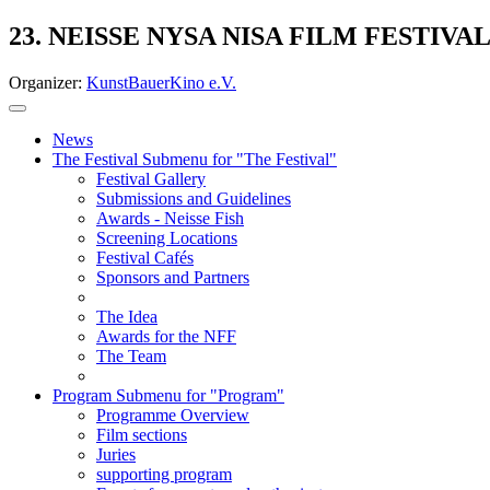
23. NEISSE NYSA NISA FILM FESTIVA
Organizer:
KunstBauerKino e.V.
News
The Festival
Submenu for "The Festival"
Festival Gallery
Submissions and Guidelines
Awards - Neisse Fish
Screening Locations
Festival Cafés
Sponsors and Partners
The Idea
Awards for the NFF
The Team
Program
Submenu for "Program"
Programme Overview
Film sections
Juries
supporting program