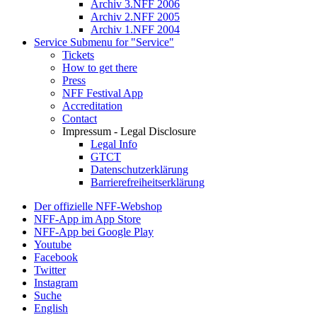
Archiv 3.NFF 2006
Archiv 2.NFF 2005
Archiv 1.NFF 2004
Service
Submenu for "Service"
Tickets
How to get there
Press
NFF Festival App
Accreditation
Contact
Impressum - Legal Disclosure
Legal Info
GTCT
Datenschutzerklärung
Barrierefreiheitserklärung
Der offizielle NFF-Webshop
NFF-App im App Store
NFF-App bei Google Play
Youtube
Facebook
Twitter
Instagram
Suche
English