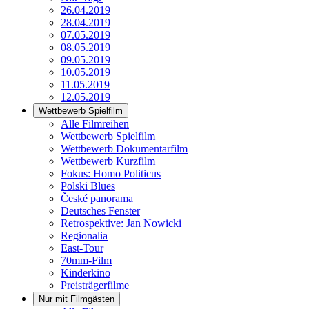
26.04.2019
28.04.2019
07.05.2019
08.05.2019
09.05.2019
10.05.2019
11.05.2019
12.05.2019
Wettbewerb Spielfilm
Alle Filmreihen
Wettbewerb Spielfilm
Wettbewerb Dokumentarfilm
Wettbewerb Kurzfilm
Fokus: Homo Politicus
Polski Blues
České panorama
Deutsches Fenster
Retrospektive: Jan Nowicki
Regionalia
East-Tour
70mm-Film
Kinderkino
Preisträgerfilme
Nur mit Filmgästen