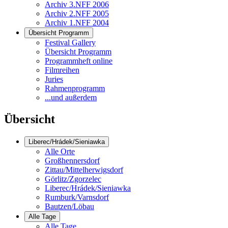
Archiv 3.NFF 2006
Archiv 2.NFF 2005
Archiv 1.NFF 2004
Übersicht Programm
Festival Gallery
Übersicht Programm
Programmheft online
Filmreihen
Juries
Rahmenprogramm
...und außerdem
Übersicht
Liberec/Hrádek/Sieniawka
Alle Orte
Großhennersdorf
Zittau/Mittelherwigsdorf
Görlitz/Zgorzelec
Liberec/Hrádek/Sieniawka
Rumburk/Varnsdorf
Bautzen/Löbau
Alle Tage
Alle Tage