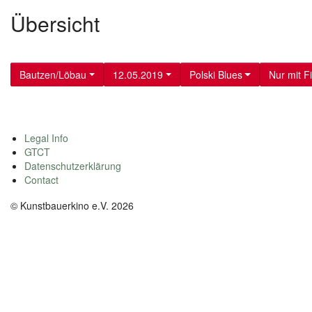
Übersicht
Bautzen/Löbau
12.05.2019
Polski Blues
Nur mit F
Legal Info
GTCT
Datenschutzerklärung
Contact
© Kunstbauerkino e.V. 2026