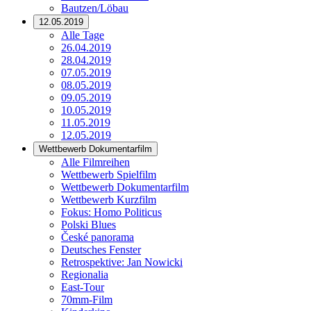
Bautzen/Löbau
12.05.2019
Alle Tage
26.04.2019
28.04.2019
07.05.2019
08.05.2019
09.05.2019
10.05.2019
11.05.2019
12.05.2019
Wettbewerb Dokumentarfilm
Alle Filmreihen
Wettbewerb Spielfilm
Wettbewerb Dokumentarfilm
Wettbewerb Kurzfilm
Fokus: Homo Politicus
Polski Blues
České panorama
Deutsches Fenster
Retrospektive: Jan Nowicki
Regionalia
East-Tour
70mm-Film