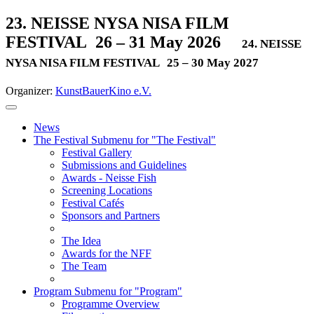
23. NEISSE NYSA NISA FILM
FESTIVAL
26 – 31 May 2026
24. NEISSE
NYSA NISA FILM FESTIVAL
25 – 30 May 2027
Organizer:
KunstBauerKino e.V.
News
The Festival
Submenu for "The Festival"
Festival Gallery
Submissions and Guidelines
Awards - Neisse Fish
Screening Locations
Festival Cafés
Sponsors and Partners
The Idea
Awards for the NFF
The Team
Program
Submenu for "Program"
Programme Overview