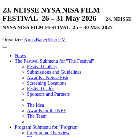
23. NEISSE NYSA NISA FILM
FESTIVAL
26 – 31 May 2026
24. NEISSE
NYSA NISA FILM FESTIVAL
25 – 30 May 2027
Organizer:
KunstBauerKino e.V.
News
The Festival
Submenu for "The Festival"
Festival Gallery
Submissions and Guidelines
Awards - Neisse Fish
Screening Locations
Festival Cafés
Sponsors and Partners
The Idea
Awards for the NFF
The Team
Program
Submenu for "Program"
Programme Overview