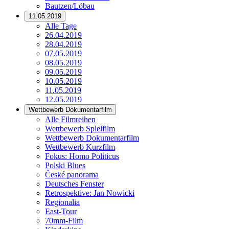
Bautzen/Löbau
11.05.2019
Alle Tage
26.04.2019
28.04.2019
07.05.2019
08.05.2019
09.05.2019
10.05.2019
11.05.2019
12.05.2019
Wettbewerb Dokumentarfilm
Alle Filmreihen
Wettbewerb Spielfilm
Wettbewerb Dokumentarfilm
Wettbewerb Kurzfilm
Fokus: Homo Politicus
Polski Blues
České panorama
Deutsches Fenster
Retrospektive: Jan Nowicki
Regionalia
East-Tour
70mm-Film