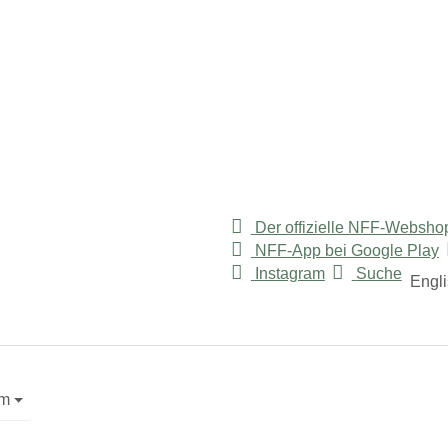
Der offizielle NFF-Websho
NFF-App bei Google Play
"
or "Service"
Instagram
Suche
Engl
mm