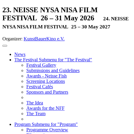
23. NEISSE NYSA NISA FILM
FESTIVAL
26 – 31 May 2026
24. NEISSE
NYSA NISA FILM FESTIVAL
25 – 30 May 2027
Organizer:
KunstBauerKino e.V.
News
The Festival
Submenu for "The Festival"
Festival Gallery
Submissions and Guidelines
Awards - Neisse Fish
Screening Locations
Festival Cafés
Sponsors and Partners
The Idea
Awards for the NFF
The Team
Program
Submenu for "Program"
Programme Overview