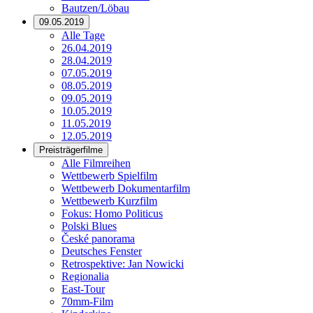
Bautzen/Löbau
09.05.2019
Alle Tage
26.04.2019
28.04.2019
07.05.2019
08.05.2019
09.05.2019
10.05.2019
11.05.2019
12.05.2019
Preisträgerfilme
Alle Filmreihen
Wettbewerb Spielfilm
Wettbewerb Dokumentarfilm
Wettbewerb Kurzfilm
Fokus: Homo Politicus
Polski Blues
České panorama
Deutsches Fenster
Retrospektive: Jan Nowicki
Regionalia
East-Tour
70mm-Film