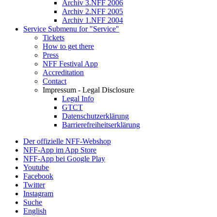
Archiv 3.NFF 2006
Archiv 2.NFF 2005
Archiv 1.NFF 2004
Service
Submenu for "Service"
Tickets
How to get there
Press
NFF Festival App
Accreditation
Contact
Impressum - Legal Disclosure
Legal Info
GTCT
Datenschutzerklärung
Barrierefreiheitserklärung
Der offizielle NFF-Webshop
NFF-App im App Store
NFF-App bei Google Play
Youtube
Facebook
Twitter
Instagram
Suche
English