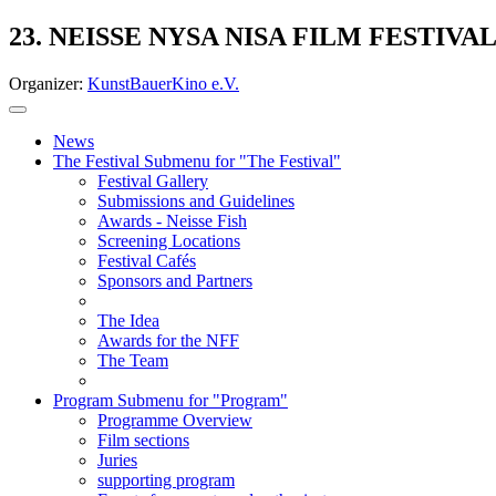
23. NEISSE NYSA NISA FILM FESTIVA
Organizer:
KunstBauerKino e.V.
News
The Festival
Submenu for "The Festival"
Festival Gallery
Submissions and Guidelines
Awards - Neisse Fish
Screening Locations
Festival Cafés
Sponsors and Partners
The Idea
Awards for the NFF
The Team
Program
Submenu for "Program"
Programme Overview
Film sections
Juries
supporting program