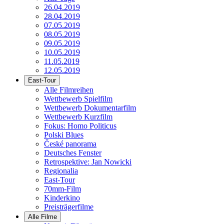
26.04.2019
28.04.2019
07.05.2019
08.05.2019
09.05.2019
10.05.2019
11.05.2019
12.05.2019
East-Tour
Alle Filmreihen
Wettbewerb Spielfilm
Wettbewerb Dokumentarfilm
Wettbewerb Kurzfilm
Fokus: Homo Politicus
Polski Blues
České panorama
Deutsches Fenster
Retrospektive: Jan Nowicki
Regionalia
East-Tour
70mm-Film
Kinderkino
Preisträgerfilme
Alle Filme