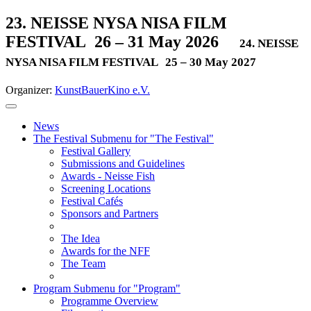
23. NEISSE NYSA NISA FILM
FESTIVAL
26 – 31 May 2026
24. NEISSE
NYSA NISA FILM FESTIVAL
25 – 30 May 2027
Organizer:
KunstBauerKino e.V.
News
The Festival
Submenu for "The Festival"
Festival Gallery
Submissions and Guidelines
Awards - Neisse Fish
Screening Locations
Festival Cafés
Sponsors and Partners
The Idea
Awards for the NFF
The Team
Program
Submenu for "Program"
Programme Overview