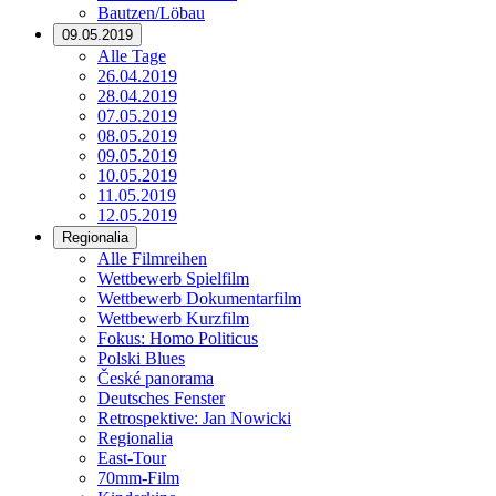
Bautzen/Löbau
09.05.2019
Alle Tage
26.04.2019
28.04.2019
07.05.2019
08.05.2019
09.05.2019
10.05.2019
11.05.2019
12.05.2019
Regionalia
Alle Filmreihen
Wettbewerb Spielfilm
Wettbewerb Dokumentarfilm
Wettbewerb Kurzfilm
Fokus: Homo Politicus
Polski Blues
České panorama
Deutsches Fenster
Retrospektive: Jan Nowicki
Regionalia
East-Tour
70mm-Film