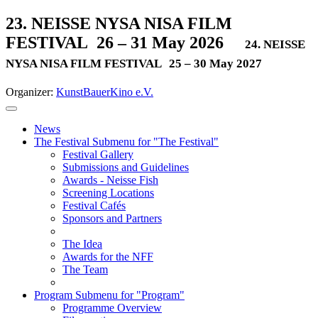
23. NEISSE NYSA NISA FILM
FESTIVAL
26 – 31 May 2026
24. NEISSE
NYSA NISA FILM FESTIVAL
25 – 30 May 2027
Organizer:
KunstBauerKino e.V.
News
The Festival
Submenu for "The Festival"
Festival Gallery
Submissions and Guidelines
Awards - Neisse Fish
Screening Locations
Festival Cafés
Sponsors and Partners
The Idea
Awards for the NFF
The Team
Program
Submenu for "Program"
Programme Overview