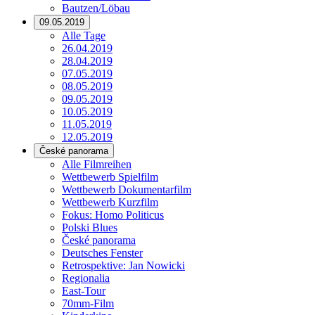
Bautzen/Löbau
09.05.2019
Alle Tage
26.04.2019
28.04.2019
07.05.2019
08.05.2019
09.05.2019
10.05.2019
11.05.2019
12.05.2019
České panorama
Alle Filmreihen
Wettbewerb Spielfilm
Wettbewerb Dokumentarfilm
Wettbewerb Kurzfilm
Fokus: Homo Politicus
Polski Blues
České panorama
Deutsches Fenster
Retrospektive: Jan Nowicki
Regionalia
East-Tour
70mm-Film