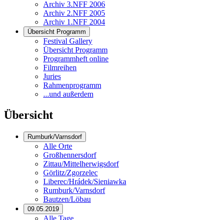
Archiv 3.NFF 2006
Archiv 2.NFF 2005
Archiv 1.NFF 2004
Übersicht Programm
Festival Gallery
Übersicht Programm
Programmheft online
Filmreihen
Juries
Rahmenprogramm
...und außerdem
Übersicht
Rumburk/Varnsdorf
Alle Orte
Großhennersdorf
Zittau/Mittelherwigsdorf
Görlitz/Zgorzelec
Liberec/Hrádek/Sieniawka
Rumburk/Varnsdorf
Bautzen/Löbau
09.05.2019
Alle Tage