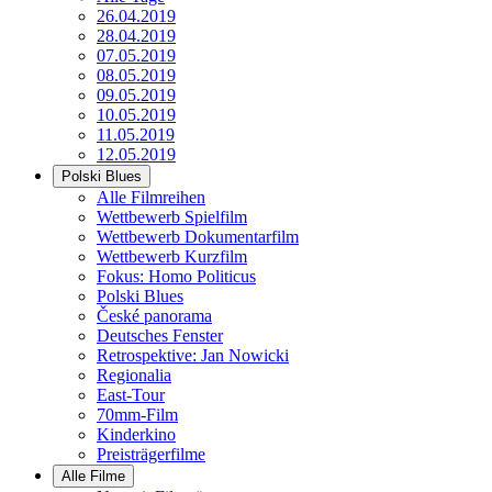
26.04.2019
28.04.2019
07.05.2019
08.05.2019
09.05.2019
10.05.2019
11.05.2019
12.05.2019
Polski Blues
Alle Filmreihen
Wettbewerb Spielfilm
Wettbewerb Dokumentarfilm
Wettbewerb Kurzfilm
Fokus: Homo Politicus
Polski Blues
České panorama
Deutsches Fenster
Retrospektive: Jan Nowicki
Regionalia
East-Tour
70mm-Film
Kinderkino
Preisträgerfilme
Alle Filme