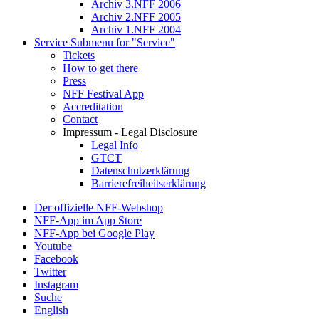
Archiv 3.NFF 2006
Archiv 2.NFF 2005
Archiv 1.NFF 2004
Service
Submenu for "Service"
Tickets
How to get there
Press
NFF Festival App
Accreditation
Contact
Impressum - Legal Disclosure
Legal Info
GTCT
Datenschutzerklärung
Barrierefreiheitserklärung
Der offizielle NFF-Webshop
NFF-App im App Store
NFF-App bei Google Play
Youtube
Facebook
Twitter
Instagram
Suche
English