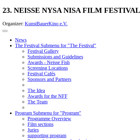
23. NEISSE NYSA NISA FILM FESTIVA
Organizer:
KunstBauerKino e.V.
News
The Festival
Submenu for "The Festival"
Festival Gallery
Submissions and Guidelines
Awards - Neisse Fish
Screening Locations
Festival Cafés
Sponsors and Partners
The Idea
Awards for the NFF
The Team
Program
Submenu for "Program"
Programme Overview
Film sections
Juries
supporting program