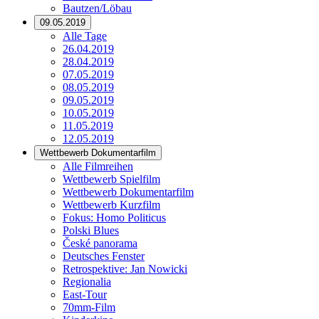
Bautzen/Löbau
09.05.2019
Alle Tage
26.04.2019
28.04.2019
07.05.2019
08.05.2019
09.05.2019
10.05.2019
11.05.2019
12.05.2019
Wettbewerb Dokumentarfilm
Alle Filmreihen
Wettbewerb Spielfilm
Wettbewerb Dokumentarfilm
Wettbewerb Kurzfilm
Fokus: Homo Politicus
Polski Blues
České panorama
Deutsches Fenster
Retrospektive: Jan Nowicki
Regionalia
East-Tour
70mm-Film