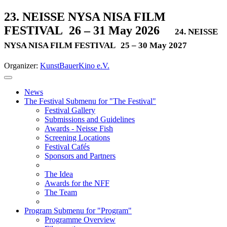
23. NEISSE NYSA NISA FILM
FESTIVAL
26 – 31 May 2026
24. NEISSE
NYSA NISA FILM FESTIVAL
25 – 30 May 2027
Organizer:
KunstBauerKino e.V.
News
The Festival
Submenu for "The Festival"
Festival Gallery
Submissions and Guidelines
Awards - Neisse Fish
Screening Locations
Festival Cafés
Sponsors and Partners
The Idea
Awards for the NFF
The Team
Program
Submenu for "Program"
Programme Overview