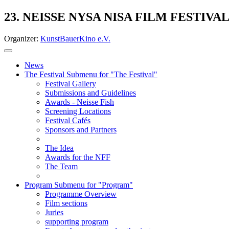
23. NEISSE NYSA NISA FILM FESTIVA
Organizer:
KunstBauerKino e.V.
News
The Festival
Submenu for "The Festival"
Festival Gallery
Submissions and Guidelines
Awards - Neisse Fish
Screening Locations
Festival Cafés
Sponsors and Partners
The Idea
Awards for the NFF
The Team
Program
Submenu for "Program"
Programme Overview
Film sections
Juries
supporting program