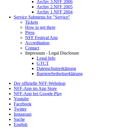
Archiv 3.NFF 2006
Archiv 2.NFF 2005
Archiv 1.NFF 2004
Service
Submenu for "Service"
Tickets
How to get there
Press
NFF Festival App
Accreditation
Contact
Impressum - Legal Disclosure
Legal Info
GTCT
Datenschutzerklärung
Barrierefreiheitserklärung
Der offizielle NFF-Webshop
NFF-App im App Store
NFF-App bei Google Play
Youtube
Facebook
Twitter
Instagram
Suche
English