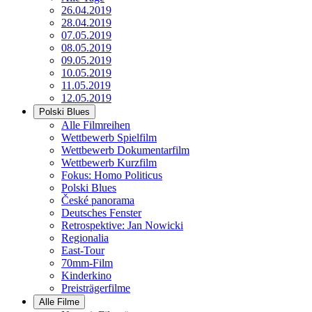
26.04.2019
28.04.2019
07.05.2019
08.05.2019
09.05.2019
10.05.2019
11.05.2019
12.05.2019
Polski Blues
Alle Filmreihen
Wettbewerb Spielfilm
Wettbewerb Dokumentarfilm
Wettbewerb Kurzfilm
Fokus: Homo Politicus
Polski Blues
České panorama
Deutsches Fenster
Retrospektive: Jan Nowicki
Regionalia
East-Tour
70mm-Film
Kinderkino
Preisträgerfilme
Alle Filme