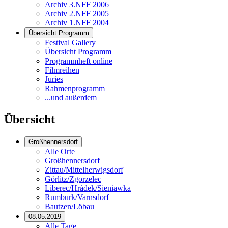
Archiv 3.NFF 2006
Archiv 2.NFF 2005
Archiv 1.NFF 2004
Übersicht Programm
Festival Gallery
Übersicht Programm
Programmheft online
Filmreihen
Juries
Rahmenprogramm
...und außerdem
Übersicht
Großhennersdorf
Alle Orte
Großhennersdorf
Zittau/Mittelherwigsdorf
Görlitz/Zgorzelec
Liberec/Hrádek/Sieniawka
Rumburk/Varnsdorf
Bautzen/Löbau
08.05.2019
Alle Tage