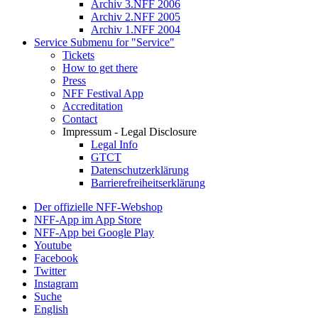
Archiv 3.NFF 2006
Archiv 2.NFF 2005
Archiv 1.NFF 2004
Service
Submenu for "Service"
Tickets
How to get there
Press
NFF Festival App
Accreditation
Contact
Impressum - Legal Disclosure
Legal Info
GTCT
Datenschutzerklärung
Barrierefreiheitserklärung
Der offizielle NFF-Webshop
NFF-App im App Store
NFF-App bei Google Play
Youtube
Facebook
Twitter
Instagram
Suche
English