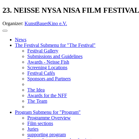
23. NEISSE NYSA NISA FILM FESTIVA
Organizer:
KunstBauerKino e.V.
News
The Festival
Submenu for "The Festival"
Festival Gallery
Submissions and Guidelines
Awards - Neisse Fish
Screening Locations
Festival Cafés
Sponsors and Partners
The Idea
Awards for the NFF
The Team
Program
Submenu for "Program"
Programme Overview
Film sections
Juries
supporting program