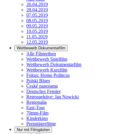
26.04.2019
28.04.2019
07.05.2019
08.05.2019
09.05.2019
10.05.2019
11.05.2019
12.05.2019
Wettbewerb Dokumentarfilm
Alle Filmreihen
Wettbewerb Spielfilm
Wettbewerb Dokumentarfilm
Wettbewerb Kurzfilm
Fokus: Homo Politicus
Polski Blues
České panorama
Deutsches Fenster
Retrospektive: Jan Nowicki
Regionalia
East-Tour
70mm-Film
Kinderkino
Preisträgerfilme
Nur mit Filmgästen