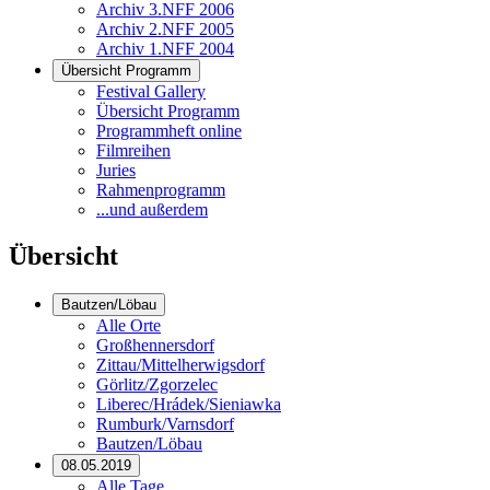
Archiv 3.NFF 2006
Archiv 2.NFF 2005
Archiv 1.NFF 2004
Übersicht Programm
Festival Gallery
Übersicht Programm
Programmheft online
Filmreihen
Juries
Rahmenprogramm
...und außerdem
Übersicht
Bautzen/Löbau
Alle Orte
Großhennersdorf
Zittau/Mittelherwigsdorf
Görlitz/Zgorzelec
Liberec/Hrádek/Sieniawka
Rumburk/Varnsdorf
Bautzen/Löbau
08.05.2019
Alle Tage