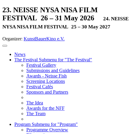
23. NEISSE NYSA NISA FILM
FESTIVAL
26 – 31 May 2026
24. NEISSE
NYSA NISA FILM FESTIVAL
25 – 30 May 2027
Organizer:
KunstBauerKino e.V.
News
The Festival
Submenu for "The Festival"
Festival Gallery
Submissions and Guidelines
Awards - Neisse Fish
Screening Locations
Festival Cafés
Sponsors and Partners
The Idea
Awards for the NFF
The Team
Program
Submenu for "Program"
Programme Overview