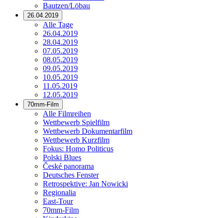
Bautzen/Löbau
26.04.2019
Alle Tage
26.04.2019
28.04.2019
07.05.2019
08.05.2019
09.05.2019
10.05.2019
11.05.2019
12.05.2019
70mm-Film
Alle Filmreihen
Wettbewerb Spielfilm
Wettbewerb Dokumentarfilm
Wettbewerb Kurzfilm
Fokus: Homo Politicus
Polski Blues
České panorama
Deutsches Fenster
Retrospektive: Jan Nowicki
Regionalia
East-Tour
70mm-Film