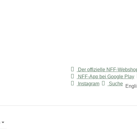
Der offizielle NFF-Websho
NFF-App bei Google Play
"
or "Service"
Instagram
Suche
Engl
m