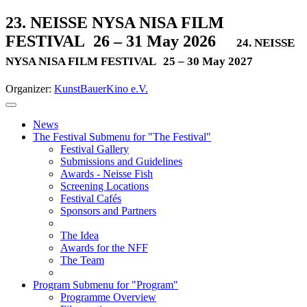
23. NEISSE NYSA NISA FILM
FESTIVAL
26 – 31 May 2026
24. NEISSE
NYSA NISA FILM FESTIVAL
25 – 30 May 2027
Organizer:
KunstBauerKino e.V.
News
The Festival
Submenu for "The Festival"
Festival Gallery
Submissions and Guidelines
Awards - Neisse Fish
Screening Locations
Festival Cafés
Sponsors and Partners
The Idea
Awards for the NFF
The Team
Program
Submenu for "Program"
Programme Overview