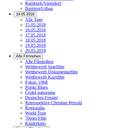
Rumburk/Varnsdorf
Bautzen/Löbau
19.05.2018
Alle Tage
15.05.2018
16.05.2018
17.05.2018
18.05.2018
19.05.2018
20.05.2018
Alle Filmreihen
Alle Filmreihen
Wettbewerb Spielfilm
Wettbewerb Dokumentarfilm
Wettbewerb Kurzfilm
Fokus: 1968
Polski Blues
České panorama
Deutsches Fenster
Retrospektive Christian Petzold
Regionalia
World Tour
70mm-Film
Kinderkino