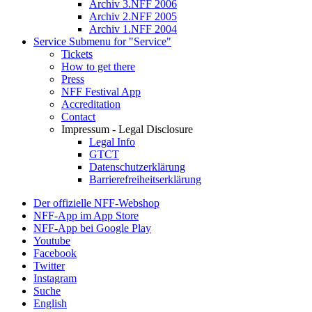
Archiv 3.NFF 2006
Archiv 2.NFF 2005
Archiv 1.NFF 2004
Service
Submenu for "Service"
Tickets
How to get there
Press
NFF Festival App
Accreditation
Contact
Impressum - Legal Disclosure
Legal Info
GTCT
Datenschutzerklärung
Barrierefreiheitserklärung
Der offizielle NFF-Webshop
NFF-App im App Store
NFF-App bei Google Play
Youtube
Facebook
Twitter
Instagram
Suche
English