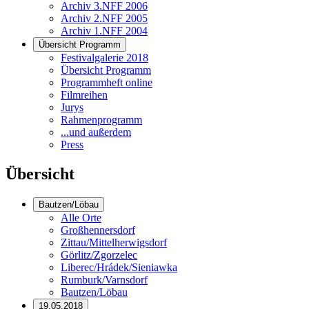
Archiv 3.NFF 2006
Archiv 2.NFF 2005
Archiv 1.NFF 2004
Übersicht Programm
Festivalgalerie 2018
Übersicht Programm
Programmheft online
Filmreihen
Jurys
Rahmenprogramm
...und außerdem
Press
Übersicht
Bautzen/Löbau
Alle Orte
Großhennersdorf
Zittau/Mittelherwigsdorf
Görlitz/Zgorzelec
Liberec/Hrádek/Sieniawka
Rumburk/Varnsdorf
Bautzen/Löbau
19.05.2018