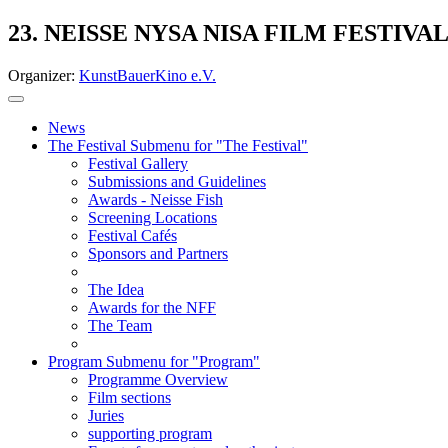
23. NEISSE NYSA NISA FILM FESTIVA
Organizer:
KunstBauerKino e.V.
News
The Festival
Submenu for "The Festival"
Festival Gallery
Submissions and Guidelines
Awards - Neisse Fish
Screening Locations
Festival Cafés
Sponsors and Partners
The Idea
Awards for the NFF
The Team
Program
Submenu for "Program"
Programme Overview
Film sections
Juries
supporting program