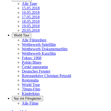
Alle Tage
15.05.2018
16.05.2018
17.05.2018
18.05.2018
19.05.2018
20.05.2018
World Tour
Alle Filmreihen
Wettbewerb Spielfilm
Wettbewerb Dokumentarfilm
Wettbewerb Kurzfilm
Fokus: 1968
Polski Blues
České panorama
Deutsches Fenster
Retrospektive Christian Petzold
Regionalia
World Tour
70mm-Film
Kinderkino
Nur mit Filmgästen
Alle Filme