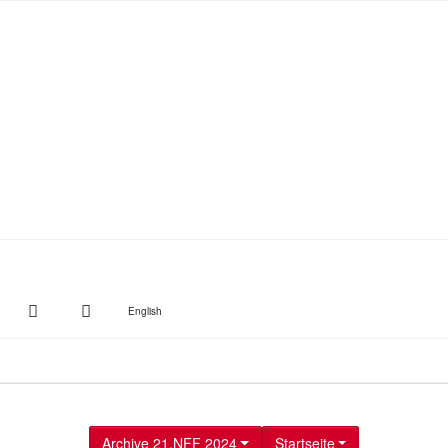
witter
Instagram
Suche
English
Archive 21.NFF 2024
Startseite