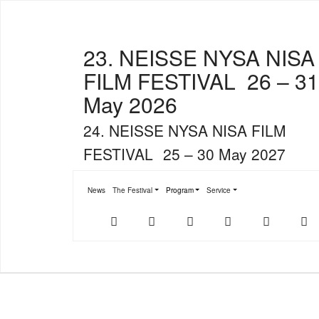
23. NEISSE NYSA NISA
FILM FESTIVAL
26 – 31
May 2026
24. NEISSE NYSA NISA FILM
FESTIVAL
25 – 30 May 2027
News
The Festival
Program
Service
Submenu for "The Festival"
Submenu for "Program"
Submenu for "Service"
Der
NFF-
NFF-
Youtube
Facebook
T
offizielle
App
App
NFF-
im
bei
Webshop
App
Google
Store
Play