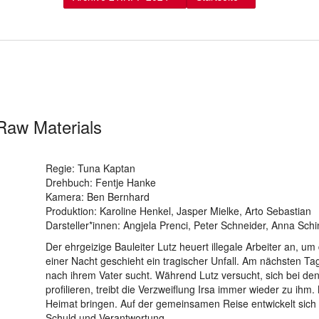
Raw Materials
Regie: Tuna Kaptan
Drehbuch: Fentje Hanke
Kamera: Ben Bernhard
Produktion: Karoline Henkel, Jasper Mielke, Arto Sebastian
Darsteller*innen: Angjela Prenci, Peter Schneider, Anna Schi
Der ehrgeizige Bauleiter Lutz heuert illegale Arbeiter an, u
einer Nacht geschieht ein tragischer Unfall. Am nächsten Tag 
nach ihrem Vater sucht. Während Lutz versucht, sich bei den
profilieren, treibt die Verzweiflung Irsa immer wieder zu ihm. 
Heimat bringen. Auf der gemeinsamen Reise entwickelt sich
Schuld und Verantwortung.