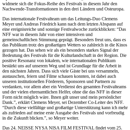
widmete sich die Fokus-Reihe des Festivals in diesem Jahr den
Nachwende-Transformationen in den drei Ländern und Osteuropa.
Das internationale Festivalteam um das Leitungs-Duo Clemens
Meyer und Andreas Friedrich kann nach dem letzten Abspann auf
eine ereignisreiche und sonnige Festivalwoche zurückblicken: “Das
NFF war in diesem Jahr von einer intensiven und
gemeinschaftlichen Stimmung geprägt. Besonders freut uns, dass es
das Publikum trotz des großartigen Wetters so zahlreich in die Kinos
gezogen hat. Das sehen wir als ein besonders starkes Signal der
Bedeutung des Festivals für die Kulturlandschaft in der Region. Die
positive Resonanz von lokalem, wie internationalen Publikum
bestärkt uns auf unserem Weg und ist Grundlage für die Arbeit in
den nächsten Jahren. Dass sich viele Gäste bei uns versammeln,
austauschen, feiern und Filme schauen konnten, ist dabei auch
unseren institutionellen Förderern, Sponsoren und Partnern zu
verdanken, vor allem aber ein Verdienst des gesamten Festivalteams
und der vielen ehrenamtlichen Helfer, ohne die das NFF in dieser
Form nicht möglich wäre. Ihnen gilt unser und mein persönlicher
Dank.”, erklärt Clemens Meyer, sei Dezember Co-Leiter des NFF.
“Durch diese vielfältige und großartige Unterstützung kann ich mehr
als zufrieden auf meine erste Ausgabe des Festivals und vorfreudig
in die Zukunft blicken.”, so Meyer weiter.
Das 24. NEISSE NYSA NISA FILM FESTIVAL findet vom 25.