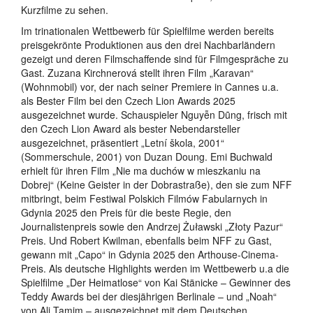
Kurzfilme zu sehen.
Im trinationalen Wettbewerb für Spielfilme werden bereits
preisgekrönte Produktionen aus den drei Nachbarländern
gezeigt und deren Filmschaffende sind für Filmgespräche zu
Gast. Zuzana Kirchnerová stellt ihren Film „Karavan“
(Wohnmobil) vor, der nach seiner Premiere in Cannes u.a.
als Bester Film bei den Czech Lion Awards 2025
ausgezeichnet wurde. Schauspieler Nguyễn Dũng, frisch mit
den Czech Lion Award als bester Nebendarsteller
ausgezeichnet, präsentiert „Letní škola, 2001“
(Sommerschule, 2001) von Duzan Doung. Emi Buchwald
erhielt für ihren Film „Nie ma duchów w mieszkaniu na
Dobrej“ (Keine Geister in der Dobrastraße), den sie zum NFF
mitbringt, beim Festiwal Polskich Filmów Fabularnych in
Gdynia 2025 den Preis für die beste Regie, den
Journalistenpreis sowie den Andrzej Żuławski „Złoty Pazur“
Preis. Und Robert Kwilman, ebenfalls beim NFF zu Gast,
gewann mit „Capo“ in Gdynia 2025 den Arthouse-Cinema-
Preis. Als deutsche Highlights werden im Wettbewerb u.a die
Spielfilme „Der Heimatlose“ von Kai Stänicke – Gewinner des
Teddy Awards bei der diesjährigen Berlinale – und „Noah“
von Ali Tamim – ausgezeichnet mit dem Deutschen