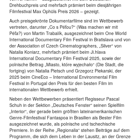
Drehbuchpreis und mehrfach prämiert beim diesjährigen
Filmfestival Max Ophüls Preis 2026 – gezeigt.
Auch preisgekrönte Dokumentarfilme sind im Wettbewerb
vertreten, darunter „Co s Péťou?“ (Was machen wir mit
Péťa?) von Martin Trabalík, ausgezeichnet beim One World
International Documentary Film Festival in Bratislava und von
der Association of Czech Cinematographers, „Silver“ von
Natalia Koniarz, mehrfach prämiert beim Ji.hlava
International Documentary Film Festival 2025, sowie der
polnische Beitrag „Miasto, które wyjechało“ (Die Stadt, die
fortging) von Natalia Pietsch und Grzegorz Piekarski, der
2025 beim CineEco – International Environmental Film
Festival in Portugal den Preis für den besten Film im
internationalen Wettbewerb erhielt.
Neben den Wettbewerben präsentiert Regisseur Pascal
Schuh in der Sektion „Deutsches Fenster“ seinen Spielfilm
„Interior“, der gerade beim größten lateinamerikanischen
Genre-Filmfestival Fantaspoa in Brasilien als Bester Film
ausgezeichnet wurde, als polnische und tschechische
Premiere. In der Reihe „Regionalia“ stehen Beiträge auf dem
Programm, die sich dem Leben in der Lausitz, an der Grenze