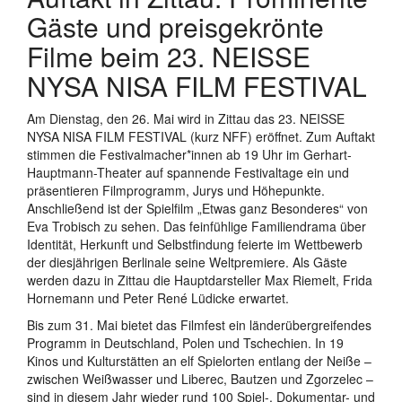
Gäste und preisgekrönte
Filme beim 23. NEISSE
NYSA NISA FILM FESTIVAL
Am Dienstag, den 26. Mai wird in Zittau das 23. NEISSE
NYSA NISA FILM FESTIVAL (kurz NFF) eröffnet. Zum Auftakt
stimmen die Festivalmacher*innen ab 19 Uhr im Gerhart-
Hauptmann-Theater auf spannende Festivaltage ein und
präsentieren Filmprogramm, Jurys und Höhepunkte.
Anschließend ist der Spielfilm „Etwas ganz Besonderes“ von
Eva Trobisch zu sehen. Das feinfühlige Familiendrama über
Identität, Herkunft und Selbstfindung feierte im Wettbewerb
der diesjährigen Berlinale seine Weltpremiere. Als Gäste
werden dazu in Zittau die Hauptdarsteller Max Riemelt, Frida
Hornemann und Peter René Lüdicke erwartet.
Bis zum 31. Mai bietet das Filmfest ein länderübergreifendes
Programm in Deutschland, Polen und Tschechien. In 19
Kinos und Kulturstätten an elf Spielorten entlang der Neiße –
zwischen Weißwasser und Liberec, Bautzen und Zgorzelec –
sind in diesem Jahr wieder rund 100 Spiel-, Dokumentar- und