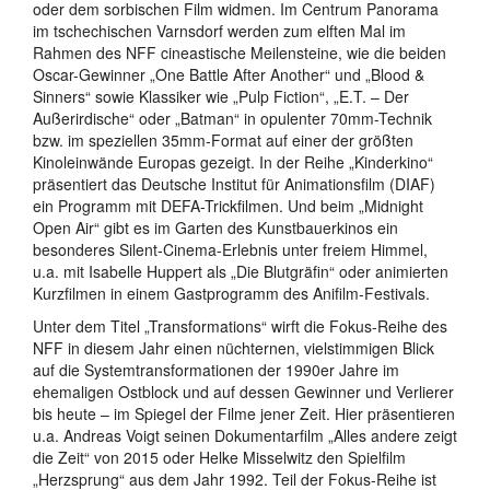
oder dem sorbischen Film widmen. Im Centrum Panorama
im tschechischen Varnsdorf werden zum elften Mal im
Rahmen des NFF cineastische Meilensteine, wie die beiden
Oscar-Gewinner „One Battle After Another“ und „Blood &
Sinners“ sowie Klassiker wie „Pulp Fiction“, „E.T. – Der
Außerirdische“ oder „Batman“ in opulenter 70mm-Technik
bzw. im speziellen 35mm-Format auf einer der größten
Kinoleinwände Europas gezeigt. In der Reihe „Kinderkino“
präsentiert das Deutsche Institut für Animationsfilm (DIAF)
ein Programm mit DEFA-Trickfilmen. Und beim „Midnight
Open Air“ gibt es im Garten des Kunstbauerkinos ein
besonderes Silent-Cinema-Erlebnis unter freiem Himmel,
u.a. mit Isabelle Huppert als „Die Blutgräfin“ oder animierten
Kurzfilmen in einem Gastprogramm des Anifilm-Festivals.
Unter dem Titel „Transformations“ wirft die Fokus-Reihe des
NFF in diesem Jahr einen nüchternen, vielstimmigen Blick
auf die Systemtransformationen der 1990er Jahre im
ehemaligen Ostblock und auf dessen Gewinner und Verlierer
bis heute – im Spiegel der Filme jener Zeit. Hier präsentieren
u.a. Andreas Voigt seinen Dokumentarfilm „Alles andere zeigt
die Zeit“ von 2015 oder Helke Misselwitz den Spielfilm
„Herzsprung“ aus dem Jahr 1992. Teil der Fokus-Reihe ist