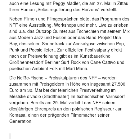
auch eine Lesung mit Peggy Mädler, die am 27. Mai in Zittau
ihren Roman „Selbstregulierung des Herzens“ vorstellt.
Neben Filmen und Filmgesprächen bietet das Programm des
NFF eine Ausstellung, Workshops und mehr. Live zu erleben
sind u.a. das Outcrop Quintet aus Tschechien mit seinem Mix
aus Modern Jazz und Fusion oder das Band-Projekt Una
Ray, das seinen Soundtrack zur Apokalypse zwischen Pop,
Punk und Poesie liefert. Zur offiziellen Festivalparty direkt
nach der Preisverleihung gibt es im Kunstbauerkino
Großhennersdorf Berliner Surf-Rock von Cane Cattivo und
poetischen Ambient Folk mit Mari Mana.
Die Neiße-Fische – Preisskulpturen des NFF – werden
zusammen mit Preisgeldern in Höhe von insgesamt 27.500
Euro am 30. Mai bei der feierlichen Preisverleihung im
Městské divadlo (Stadttheater) im tschechischen Varnsdorf
vergeben. Bereits am 29. Mai verleiht das NFF seinen
diesjährigen Ehrenpreis an den polnischen Regisseur Jan
Komasa, einen der prägenden Filmemacher seiner
Generation.