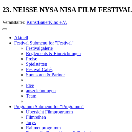
23. NEISSE NYSA NISA FILM FESTIVA
Veranstalter:
KunstBauerKino e.V.
Aktuell
Festival
Submenu for "Festival"
Festivalgalerie
Reglements & Einreichungen
Preise
Spielstätten
Festival-Cafés
Sponsoren & Partner
Idee
auszeichnungen
Team
Programm
Submenu for "Programm"
Übersicht Filmprogramm
Filmreihen
Jurys
Rahmenprogramm