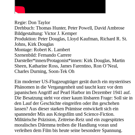
Regie: Don Taylor
Drehbuch: Thomas Hunter, Peter Powell, David Ambrose
Bildgestaltung: Victor J. Kemper
Produktion: Peter Douglas, Lloyd Kaufman, Richard R. St.
Johns, Kirk Douglas
Montage: Robert K. Lambert
Szenenbild: Fernando Carrere
Darsteller*innen/Protagonist*innen: Kirk Douglas, Martin
Sheen, Katharine Ross, James Farentino, Ron O’Neal,
Charles Durning, Soon-Tek Oh
Ein moderner US-Flugzeugträger gerät durch ein mysteriöses
Phänomen in die Vergangenheit und taucht kurz vor dem
japanischen Angriff auf Pearl Harbor im Dezember 1941 auf.
Die Besatzung steht vor einer kaum lösbaren Frage: Soll sie in
den Lauf der Geschichte eingreifen oder ihn geschehen
lassen? Aus dieser starken Prämisse entwickelt sich ein
spannender Mix aus Kriegsfilm und Science-Fiction.
Militärische Präzision, Zeitreise-Reiz und ein zugespitztes
moralisches Dilemma treiben die Handlung voran und
verleihen dem Film bis heute seine besondere Spannung.