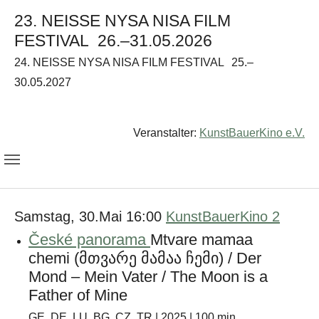
23. NEISSE NYSA NISA FILM
FESTIVAL
26.–31.05.2026
24. NEISSE NYSA NISA FILM FESTIVAL
25.–
30.05.2027
Veranstalter:
KunstBauerKino e.V.
Samstag, 30.Mai 16:00
KunstBauerKino 2
České panorama
Mtvare mamaa
chemi (მთვარე მამაა ჩემი) / Der
Mond – Mein Vater / The Moon is a
Father of Mine
GE, DE, LU, BG, CZ, TR | 2025 | 100 min