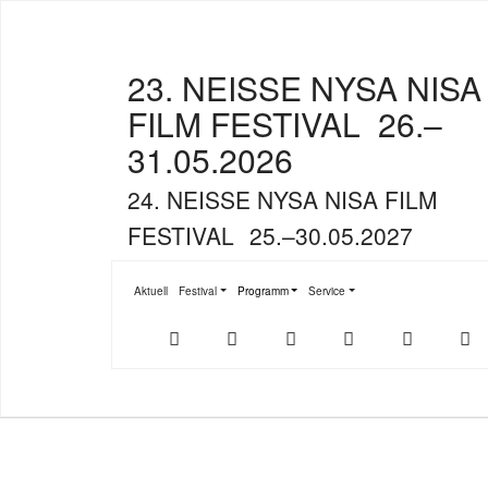
23. NEISSE NYSA NISA
FILM FESTIVAL
26.–
31.05.2026
24. NEISSE NYSA NISA FILM
FESTIVAL
25.–30.05.2027
Aktuell
Festival
Programm
Service
Submenu for "Festival"
Submenu for "Programm"
Submenu for "Service"
Der
NFF-
NFF-
Youtube
Facebook
T
offizielle
App
App
NFF-
im
bei
Webshop
App
Google
Store
Play