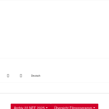
witter
Instagram
Suche
Deutsch
Archiv 22.NFF 2025
Übersicht Filmprogramm