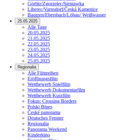
Görlitz/Zgorzelec/Sieniawka
Liberec/Varnsdorf/Česká Kamenice
Bautzen/Ebersbach/Löbau/ Weißwasser
25.05.2025
Alle Tage
20.05.2025
21.05.2025
22.05.2025
23.05.2025
24.05.2025
25.05.2025
Regionalia
Alle Filmreihen
Eröffnungsfilm
Wettbewerb Spielfilm
Wettbewerb Dokumentarfilm
Wettbewerb Kurzfilm
Fokus: Crossing Borders
Polski Blues
České panorama
Deutsches Fenster
Regionalia
Panorama Weekend
Kinderkino