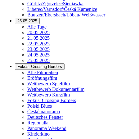
Görlitz/Zgorzelec/Sieniawka
Liberec/Varnsdorf/Česká Kamenice
Bautzen/Ebersbach/Löbau/ Weißwasser
25.05.2025
Alle Tage
20.05.2025
21.05.2025
22.05.2025
23.05.2025
24.05.2025
25.05.2025
Fokus: Crossing Borders
Alle Filmreihen
Eröffnungsfilm
Wettbewerb Spielfilm
Wettbewerb Dokumentarfilm
Wettbewerb Kurzfilm
Fokus: Crossing Borders
Polski Blues
České panorama
Deutsches Fenster
Regionalia
Panorama Weekend
Kinderkino