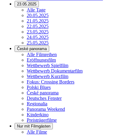
23.05.2025
Alle Tage
20.05.2025
21.05.2025
22.05.2025
23.05.2025
24.05.2025
25.05.2025
České panorama
Alle Filmreihen
Eröffnungsfilm
Wettbewerb Spielfilm
Wettbewerb Dokumentarfilm
Wettbewerb Kurzfilm
Fokus: Crossing Borders
Polski Blues
České panorama
Deutsches Fenster
Regionalia
Panorama Weekend
Kinderkino
Preisträgerfilme
Nur mit Filmgästen
Alle Filme