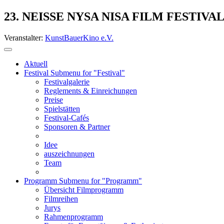
23. NEISSE NYSA NISA FILM FESTIVA
Veranstalter:
KunstBauerKino e.V.
Aktuell
Festival
Submenu for "Festival"
Festivalgalerie
Reglements & Einreichungen
Preise
Spielstätten
Festival-Cafés
Sponsoren & Partner
Idee
auszeichnungen
Team
Programm
Submenu for "Programm"
Übersicht Filmprogramm
Filmreihen
Jurys
Rahmenprogramm