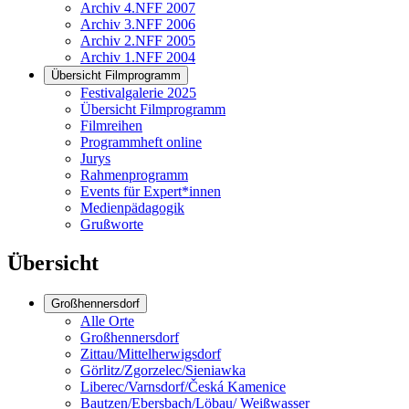
Archiv 4.NFF 2007
Archiv 3.NFF 2006
Archiv 2.NFF 2005
Archiv 1.NFF 2004
Übersicht Filmprogramm
Festivalgalerie 2025
Übersicht Filmprogramm
Filmreihen
Programmheft online
Jurys
Rahmenprogramm
Events für Expert*innen
Medienpädagogik
Grußworte
Übersicht
Großhennersdorf
Alle Orte
Großhennersdorf
Zittau/Mittelherwigsdorf
Görlitz/Zgorzelec/Sieniawka
Liberec/Varnsdorf/Česká Kamenice
Bautzen/Ebersbach/Löbau/ Weißwasser