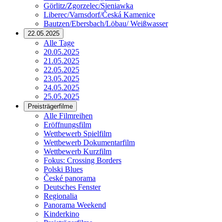
Görlitz/Zgorzelec/Sieniawka
Liberec/Varnsdorf/Česká Kamenice
Bautzen/Ebersbach/Löbau/ Weißwasser
22.05.2025
Alle Tage
20.05.2025
21.05.2025
22.05.2025
23.05.2025
24.05.2025
25.05.2025
Preisträgerfilme
Alle Filmreihen
Eröffnungsfilm
Wettbewerb Spielfilm
Wettbewerb Dokumentarfilm
Wettbewerb Kurzfilm
Fokus: Crossing Borders
Polski Blues
České panorama
Deutsches Fenster
Regionalia
Panorama Weekend
Kinderkino